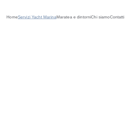
Home
Servizi Yacht Marina
Maratea e dintorni
Chi siamo
Contatti
Pontili a - g